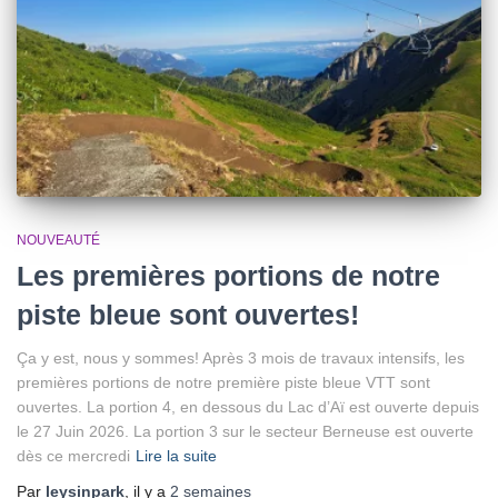
NOUVEAUTÉ
Les premières portions de notre
piste bleue sont ouvertes!
Ça y est, nous y sommes! Après 3 mois de travaux intensifs, les
premières portions de notre première piste bleue VTT sont
ouvertes. La portion 4, en dessous du Lac d’Aï est ouverte depuis
le 27 Juin 2026. La portion 3 sur le secteur Berneuse est ouverte
dès ce mercredi
Lire la suite
Par
leysinpark
, il y a
2 semaines